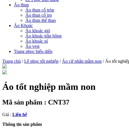
Áo thun
Áo thun cổ tròn
Áo thun cổ trụ
Áo thun thể thao
Áo Khoác
Áo khoác gió
Áo khoác trần bông
Áo khoác nỉ
Áo vest
Trang phục biểu diễn
Trang chủ
/
Lễ phục tốt nghiệp
/
Áo cử nhân mầm non
/ Áo tốt nghi
Áo tốt nghiệp mầm non
Mã sản phẩm :
CNT37
Giá :
Liên hệ
Thông tin sản phẩm