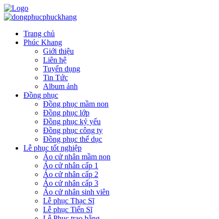
Trang chủ
Phúc Khang
Giới thiệu
Liên hệ
Tuyển dụng
Tin Tức
Album ảnh
Đồng phục
Đồng phục mầm non
Đồng phục lớp
Đồng phục kỷ yếu
Đồng phục công ty
Đồng phục thể dục
Lễ phục tốt nghiệp
Áo cử nhân mầm non
Áo cử nhân cấp 1
Áo cử nhân cấp 2
Áo cử nhân cấp 3
Áo cử nhân sinh viên
Lễ phục Thạc Sĩ
Lễ phục Tiến Sĩ
Lễ Phục trao bằng