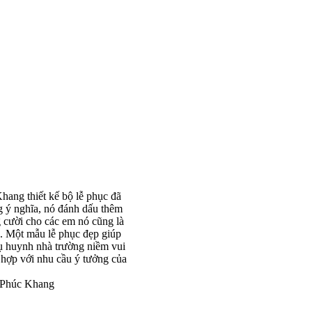
ang thiết kế bộ lễ phục đã
g ý nghĩa, nó đánh dấu thêm
g cười cho các em nó cũng là
c. Một mẫu lễ phục đẹp giúp
ụ huynh nhà trường niềm vui
hợp với nhu cầu ý tưởng của
y Phúc Khang