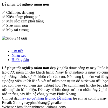
Lễ phục tốt nghiệp mầm non
✅ Chất liệu: đa dạng
✅ Kiểu dáng: phong phú
✅ Màu sắc: cam phối trắng
✅ Size mầm non
✅ May tại xưởng
0969 244 666
Chi tiết
Nhận xét
Hướng dẫn
Lễ phục tốt nghiệp mầm non
đẹp ý nghĩa được công ty may Phúc Kh
tạo được niềm tin cho khách hàng. Ngày lễ tốt nghiệp là ngày vô cùn
sự trưởng thành, sự lớn khôn của các con. Nó mang lại niềm vui tiến
sự động viên khích lệ đối với trẻ mầm non tự tin để bước vào tiểu họ
các con theo yêu thêm quý trường học. Nó cũng mang lại cho bậc ph
niềm tự hào hãnh diện. Để may sở hữu được mẫu cử nhân ưng ý phù 
nhà trường hãy liên hệ công ty may Phúc Khang.
Chi tiết đặt
may áo cử nhân lễ phục tốt nghiệp
trẻ em tại công ty ma
Email: Xuongmayphuckhang@gmail.com
Website : http://dongphucphuckhang.com/