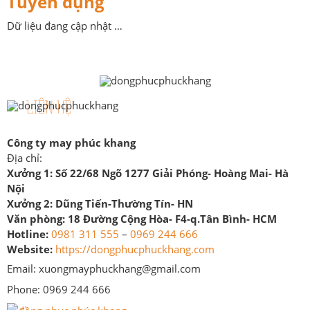
Tuyển dụng
Dữ liệu đang cập nhật …
LIÊN HỆ
Công ty may phúc khang
Địa chỉ:
Xưởng 1:
Số 22/68 Ngõ 1277 Giải Phóng- Hoàng Mai- Hà
Nội
Xưởng 2:
Dũng Tiến-Thường Tín- HN
Văn phòng:
18 Đường Cộng Hòa- F4-q.Tân Bình- HCM
Hotline:
0981 311 555
–
0969 244 666
Website:
https://dongphucphuckhang.com
Email: xuongmayphuckhang@gmail.com
Phone: 0969 244 666