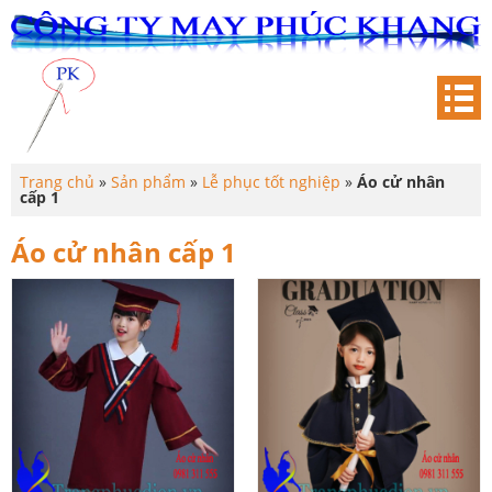
Trang chủ
»
Sản phẩm
»
Lễ phục tốt nghiệp
»
Áo cử nhân
cấp 1
Áo cử nhân cấp 1