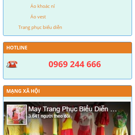
Áo khoác nỉ
Áo vest
Trang phục biểu diễn
HOTLINE
0969 244 666
MẠNG XÃ HỘI