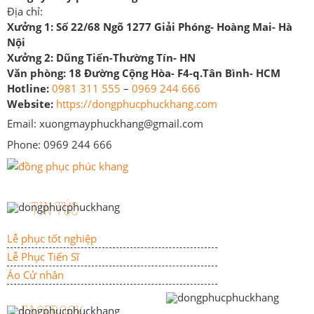
Địa chỉ:
Xưởng 1:
Số 22/68 Ngõ 1277 Giải Phóng- Hoàng Mai- Hà
Nội
Xưởng 2:
Dũng Tiến-Thường Tín- HN
Văn phòng:
18 Đường Cộng Hòa- F4-q.Tân Bình- HCM
Hotline:
0981 311 555
–
0969 244 666
Website:
https://dongphucphuckhang.com
Email: xuongmayphuckhang@gmail.com
Phone: 0969 244 666
TIN TỨC
Lễ phục tốt nghiệp
Lễ Phục Tiến Sĩ
Áo Cử nhân