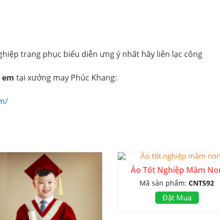
iệp trang phục biểu diễn ưng ý nhất hãy liên lạc công
ẻ em
tại xưởng may Phúc Khang:
m/
Áo Tốt Nghiệp Mầm No
Mã sản phẩm:
CNT592
Đặt Mua