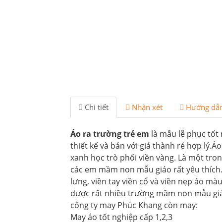
Chi tiết
Nhận xét
Hướng dẫ
Áo ra trường trẻ em
là mẫu lễ phục tốt
thiết kế và bán với giá thành rẻ hợp lý
xanh học trò phối viền vàng. Là một tr
các em mầm non mẫu giáo rất yêu thích
lưng, viền tay viền cổ và viền nẹp áo m
được rất nhiều trường mầm non mẫu giá
công ty may Phúc Khang còn may:
May áo tốt nghiệp cấp 1,2,3