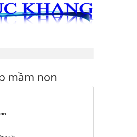
ÁO KHOÁC
TRANG PHỤC BIỂU DIỄN
ệp mầm non
non
àng cúc