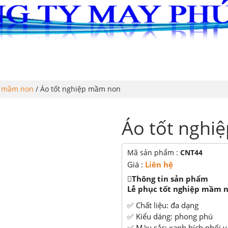
G
ĐỒNG PHỤC
LỄ PHỤC TỐT NGHIỆP
ÁO THUN
n mầm non
/ Áo tốt nghiệp mầm non
Áo tốt nghi
Mã sản phẩm :
CNT44
Giá :
Liên hệ
Thông tin sản phẩm
Lễ phục tốt nghiệp mầm 
✅ Chất liệu: đa dạng
✅ Kiểu dáng: phong phú
✅ Màu sắc: xanh bích phối v