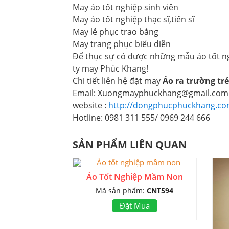
May áo tốt nghiệp sinh viên
May áo tốt nghiệp thạc sĩ,tiến sĩ
May lễ phục trao bằng
May trang phục biểu diễn
Để thục sự có được những mẫu áo tốt ngh
ty may Phúc Khang!
Chi tiết liên hệ đặt may
Áo ra trường tr
Email: Xuongmayphuckhang@gmail.com
website :
http://dongphucphuckhang.co
Hotline: 0981 311 555/ 0969 244 666
SẢN PHẨM LIÊN QUAN
Áo Tốt Nghiệp Mầm Non
Mã sản phẩm:
CNT594
Đặt Mua