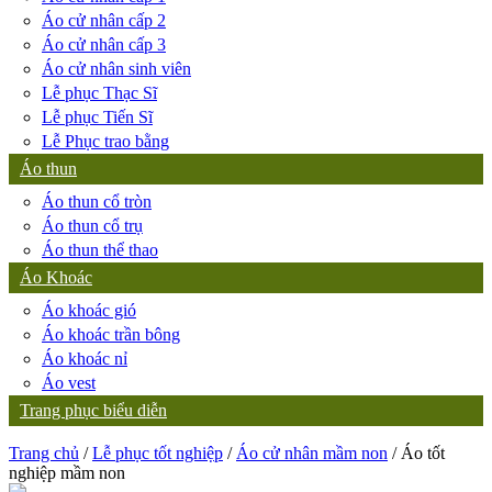
Áo cử nhân cấp 2
Áo cử nhân cấp 3
Áo cử nhân sinh viên
Lễ phục Thạc Sĩ
Lễ phục Tiến Sĩ
Lễ Phục trao bằng
Áo thun
Áo thun cổ tròn
Áo thun cổ trụ
Áo thun thể thao
Áo Khoác
Áo khoác gió
Áo khoác trần bông
Áo khoác nỉ
Áo vest
Trang phục biểu diễn
Trang chủ
/
Lễ phục tốt nghiệp
/
Áo cử nhân mầm non
/ Áo tốt
nghiệp mầm non