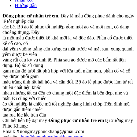
Hướng dẫn
Đồng phục cử nhân trẻ em
. Đây là mẫu đồng phục dành cho ngày
lễ tốt nghiệp của
các bé. Bộ áo lễ phục tốt nghiệp gồm một áo và một nón, có dạng
choàng thụng. Đây
là một mẫu được thiết kế khá mới lạ và độc đáo. Phần cổ được thiết
kế cổ cao, có
dải yếm vuông trắng cân xứng cả mặt trước và mặt sau, xung quanh
yếm được be viền
vàng rất cầu kỳ và tinh tế. Phía sau áo được mở cúc bấm rất tiện
dụng. Bộ áo sử dụng
gam màu đỏ tươi rất phù hợp với lứa tuổi mầm non, phần cổ và cổ
tay được phối gam
màu trắng tinh rất hài hòa và cân đối. Bộ áo lễ phục được làm từ rất
nhiều chất liệu khác
nhau nhưng tất cả đều có chung một đặc điểm là bền đẹp, nhẹ và
mát. Đi cùng với chiếc
áo tốt nghiệp là chiếc mũ tốt nghiệp dạng hình chóp,Trên đỉnh mũ
được gắn thêm chiếc
tua rua lúc lắc trên đầu
Chi tiết liên hệ đặt may
Đồng phục cử nhân trẻ em
tại xưởng may
Phúc Khang:
Email: Xuongmayphuckhang@gmail.com
website :
http://dongphucphuckhang.com/