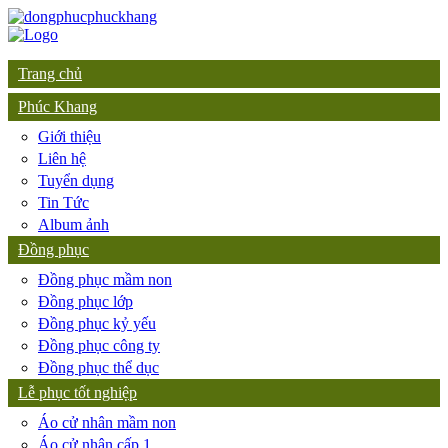
Trang chủ
Phúc Khang
Giới thiệu
Liên hệ
Tuyển dụng
Tin Tức
Album ảnh
Đồng phục
Đồng phục mầm non
Đồng phục lớp
Đồng phục kỷ yếu
Đồng phục công ty
Đồng phục thể dục
Lễ phục tốt nghiệp
Áo cử nhân mầm non
Áo cử nhân cấp 1