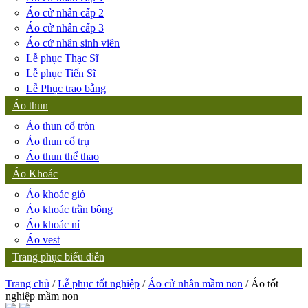
Áo cử nhân cấp 2
Áo cử nhân cấp 3
Áo cử nhân sinh viên
Lễ phục Thạc Sĩ
Lễ phục Tiến Sĩ
Lễ Phục trao bằng
Áo thun
Áo thun cổ tròn
Áo thun cổ trụ
Áo thun thể thao
Áo Khoác
Áo khoác gió
Áo khoác trần bông
Áo khoác nỉ
Áo vest
Trang phục biểu diễn
Trang chủ
/
Lễ phục tốt nghiệp
/
Áo cử nhân mầm non
/ Áo tốt
nghiệp mầm non