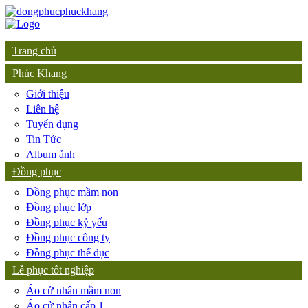
Trang chủ
Phúc Khang
Giới thiệu
Liên hệ
Tuyển dụng
Tin Tức
Album ảnh
Đồng phục
Đồng phục mầm non
Đồng phục lớp
Đồng phục kỷ yếu
Đồng phục công ty
Đồng phục thể dục
Lễ phục tốt nghiệp
Áo cử nhân mầm non
Áo cử nhân cấp 1