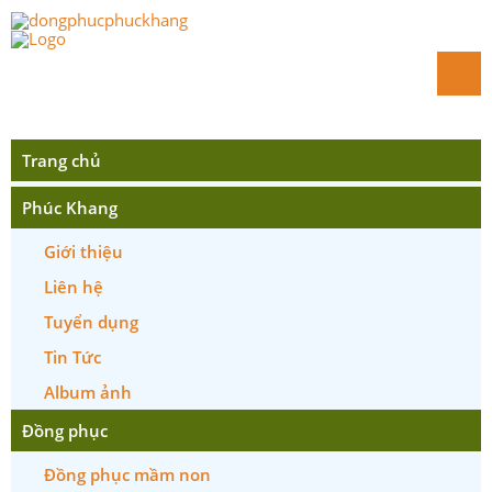
Trang chủ
Phúc Khang
Giới thiệu
Liên hệ
Tuyển dụng
Tin Tức
Album ảnh
Đồng phục
Đồng phục mầm non