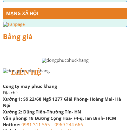
MẠNG XÃ HỘI
Bảng giá
LIÊN HỆ
Công ty may phúc khang
Địa chỉ:
Xưởng 1:
Số 22/68 Ngõ 1277 Giải Phóng- Hoàng Mai- Hà
Nội
Xưởng 2:
Dũng Tiến-Thường Tín- HN
Văn phòng:
18 Đường Cộng Hòa- F4-q.Tân Bình- HCM
Hotline:
0981 311 555
–
0969 244 666