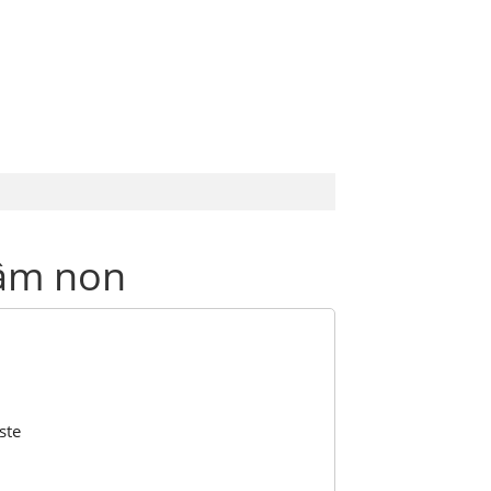
ÁO KHOÁC
TRANG PHỤC BIỂU DIỄN
ầm non
oste