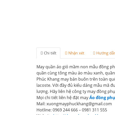
Chi tiết
Nhận xét
Hướng dẫ
May quần áo gió mầm non mẫu đồng phục đ
quần cùng tông màu áo màu xanh, quần l
Phúc Khang may bán buôn trên toàn qu
lacoste. Với đầy đủ kiểu dáng mẫu mã đ
lượng. Hãy liên hệ công ty may đồng ph
Mọi chi tiết liên hệ đặt may
Áo đồng ph
Mail: xuongmayphuckhang@gmail.com
Hotline: 0969 244 666 – 0981 311 555