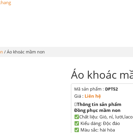
G
ĐỒNG PHỤC
LỄ PHỤC TỐT NGHIỆP
ÁO THUN
on
/ Áo khoác mầm non
Áo khoác m
Mã sản phẩm :
DPT52
Giá :
Liên hệ
Thông tin sản phẩm
Đồng phục mầm non
Chất liệu: Gió, nỉ, lưới,lac
Kiểu dáng: Độc đáo
Màu sắc: hài hòa