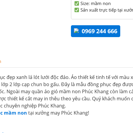
Size: mầm non
Sản xuất trực tiếp tại xưở
0969 244 666
n
ẹp xanh lá lót lưới độc đáo. Áo thiết kế tinh tế với màu xa
ớp 2 lớp cạp chun bo gấu. Đây là mẫu đồng phục đẹp được 
ốc. Ngoài may quần áo gió mầm non Phúc Khang còn làm c
ược thiết kế cắt may in thêu theo yêu cầu. Quý khách muố
ục chuyên nghiệp Phúc Khang.
ục mầm non
tại xưởng may Phúc Khang!