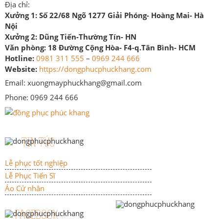
Địa chỉ:
Xưởng 1:
Số 22/68 Ngõ 1277 Giải Phóng- Hoàng Mai- Hà
Nội
Xưởng 2:
Dũng Tiến-Thường Tín- HN
Văn phòng:
18 Đường Cộng Hòa- F4-q.Tân Bình- HCM
Hotline:
0981 311 555
–
0969 244 666
Website:
https://dongphucphuckhang.com
Email: xuongmayphuckhang@gmail.com
Phone: 0969 244 666
TIN TỨC
Lễ phục tốt nghiệp
Lễ Phục Tiến Sĩ
Áo Cử nhân
FACEBOOK