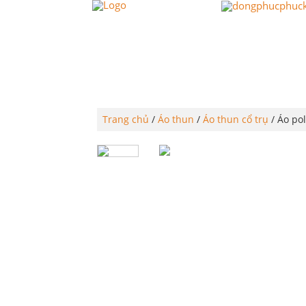
TRANG CHỦ
PHÚC KHAN
Trang chủ
/
Áo thun
/
Áo thun cổ trụ
/ Áo po