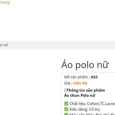
G
ĐỒNG PHỤC
LỄ PHỤC TỐT NGHIỆP
ÁO THUN
lo nữ
Áo polo nữ
Mã sản phẩm :
A53
Giá :
Liên hệ
Thông tin sản phẩm
Áo thun Polo nữ
Chất liệu: Cotton,TC,Laco
Kiểu dáng: Cổ trụ
Màu sắc: Màu đen chủ đ