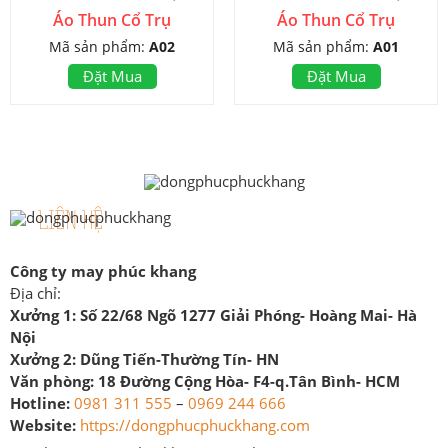
Áo Thun Cổ Trụ
Áo Thun Cổ Trụ
Mã sản phẩm:
A02
Mã sản phẩm:
A01
Đặt Mua
Đặt Mua
LIÊN HỆ
Công ty may phúc khang
Địa chỉ:
Xưởng 1:
Số 22/68 Ngõ 1277 Giải Phóng- Hoàng Mai- Hà
Nội
Xưởng 2:
Dũng Tiến-Thường Tín- HN
Văn phòng:
18 Đường Cộng Hòa- F4-q.Tân Bình- HCM
Hotline:
0981 311 555
–
0969 244 666
Website:
https://dongphucphuckhang.com