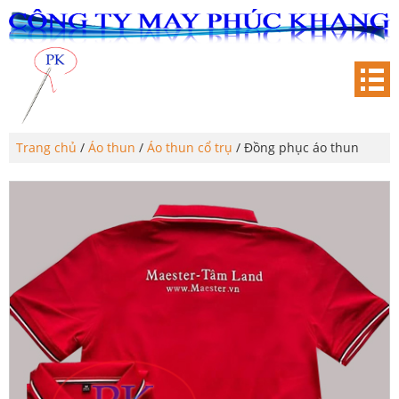
Trang chủ
/
Áo thun
/
Áo thun cổ trụ
/ Đồng phục áo thun