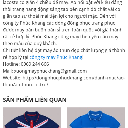
lacoste co giãn 4 chiều để may. Áo nổi bật với kiểu dáng
thời trang năng động sáng tạo bên cạnh đó chất vải co
giãn tạo sự thoải mái tiện lợi cho người mặc. Đến với
công ty Phúc Khang các dòng đồng phục trang phục
được may bán buôn bán sỉ trên toàn quốc với giá thành
rất rẻ hợp lý. Phúc Khang cũng may theo yêu cầu may
theo mẫu của quý khách.
Chi tiết liên hệ đặt may áo thun đẹp chất lượng giá thành
rẻ hợp lý tại
công ty may Phúc Khang
!
Hotline: 0969 244 666
Mail: xuongmayphuckhang@gmail.com
Website: http://dongphucphuckhang.com/danh-muc/ao-
thun/ao-thun-co-tru/
SẢN PHẨM LIÊN QUAN