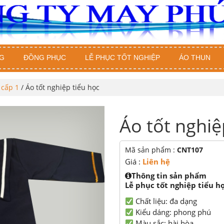
G
ĐỒNG PHỤC
LỄ PHỤC TỐT NGHIỆP
ÁO THUN
 cấp 1
/ Áo tốt nghiệp tiểu học
Áo tốt nghiệ
Mã sản phẩm :
CNT107
Giá :
Liên hệ
Thông tin sản phẩm
Lễ phục tốt nghiệp tiểu h
Chất liệu: đa dạng
Kiểu dáng: phong phú
Màu sắc: hài hòa