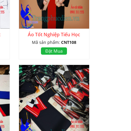
c
Áo Tốt Nghiệp Tiểu Học
Mã sản phẩm:
CNT108
Đặt Mua