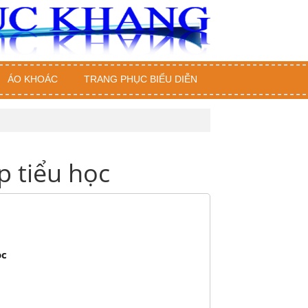
ÁO KHOÁC
TRANG PHỤC BIỂU DIỄN
p tiểu học
ọc