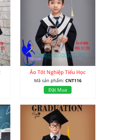
c
Áo Tốt Nghiệp Tiểu Học
Mã sản phẩm:
CNT116
Đặt Mua