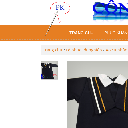
TRANG CHỦ
PHÚC KHAN
Trang chủ
/
Lễ phục tốt nghiệp
/
Áo cử nhân