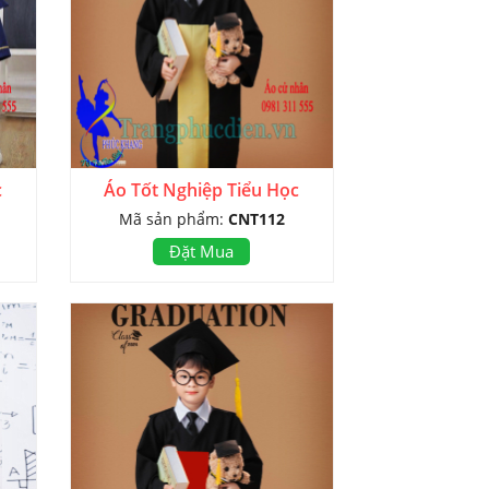
c
Áo Tốt Nghiệp Tiểu Học
Mã sản phẩm:
CNT112
Đặt Mua