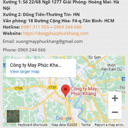
Xưởng 1:
Số 22/68 Ngõ 1277 Giải Phóng- Hoàng Mai- Hà
Nội
Xưởng 2:
Dũng Tiến-Thường Tín- HN
Văn phòng:
18 Đường Cộng Hòa- F4-q.Tân Bình- HCM
Hotline:
0981 311 555
–
0969 244 666
Website:
https://dongphucphuckhang.com
Email: xuongmayphuckhang@gmail.com
Phone: 0969 244 666