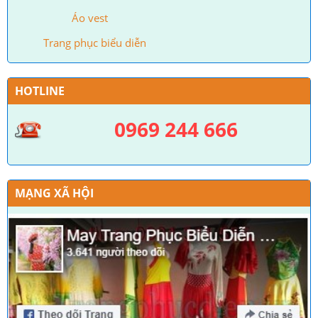
Áo vest
Trang phục biểu diễn
HOTLINE
0969 244 666
MẠNG XÃ HỘI