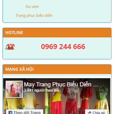
Áo vest
Trang phục biểu diễn
HOTLINE
0969 244 666
MẠNG XÃ HỘI