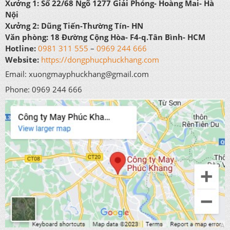
Xưởng 1:
Số 22/68 Ngõ 1277 Giải Phóng- Hoàng Mai- Hà
Nội
Xưởng 2:
Dũng Tiến-Thường Tín- HN
Văn phòng:
18 Đường Cộng Hòa- F4-q.Tân Bình- HCM
Hotline:
0981 311 555
–
0969 244 666
Website:
https://dongphucphuckhang.com
Email: xuongmayphuckhang@gmail.com
Phone: 0969 244 666