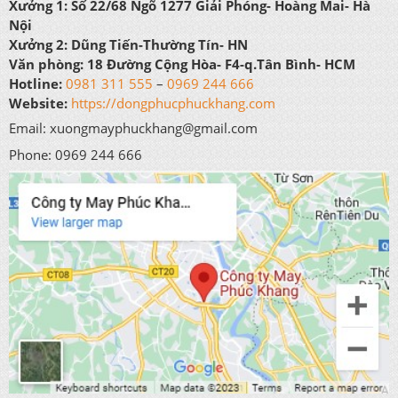
Xưởng 1:
Số 22/68 Ngõ 1277 Giải Phóng- Hoàng Mai- Hà
Nội
Xưởng 2:
Dũng Tiến-Thường Tín- HN
Văn phòng:
18 Đường Cộng Hòa- F4-q.Tân Bình- HCM
Hotline:
0981 311 555
–
0969 244 666
Website:
https://dongphucphuckhang.com
Email: xuongmayphuckhang@gmail.com
Phone: 0969 244 666