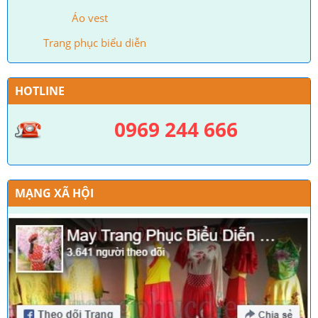
Áo vest
Trang phục biểu diễn
HOTLINE
0969 244 666
MẠNG XÃ HỘI