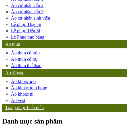
Áo cử nhân cấp 2
Áo cử nhân cấp 3
Áo cử nhân sinh viên
Lễ phục Thạc Sĩ
Lễ phục Tiến Sĩ
Lễ Phục trao bằng
Áo thun
Áo thun cổ tròn
Áo thun cổ trụ
Áo thun thể thao
Áo Khoác
Áo khoác gió
Áo khoác trần bông
Áo khoác nỉ
Áo vest
Trang phục biểu diễn
Danh mục sản phẩm