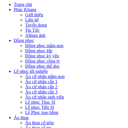
Trang chủ
Phúc Khang
Giới thiệu
Liên hệ
Tuyển dụng
Tin Tức
Album ảnh
Đồng phục
Đồng phục mầm non
Đồng phục lớp
Đồng phục kỷ yếu
Đồng phục công ty
Đồng phục thể dục
Lễ phục tốt nghiệp
Áo cử nhân mầm non
Áo cử nhân cấp 1
Áo cử nhân cấp 2
Áo cử nhân cấp 3
Áo cử nhân sinh viên
Lễ phục Thạc Sĩ
Lễ phục Tiến Sĩ
Lễ Phục trao bằng
Áo thun
Áo thun cổ tròn
Áo thun cổ trụ