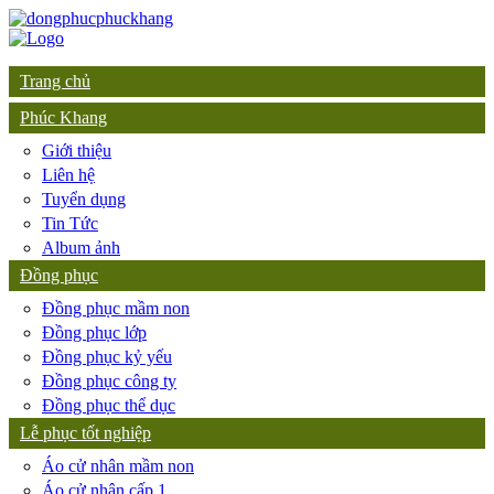
Trang chủ
Phúc Khang
Giới thiệu
Liên hệ
Tuyển dụng
Tin Tức
Album ảnh
Đồng phục
Đồng phục mầm non
Đồng phục lớp
Đồng phục kỷ yếu
Đồng phục công ty
Đồng phục thể dục
Lễ phục tốt nghiệp
Áo cử nhân mầm non
Áo cử nhân cấp 1