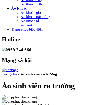
Áo thun thể thao
Áo Khoác
Áo khoác gió
Áo khoác trần bông
Áo khoác nỉ
Áo vest
Trang phục biểu diễn
Hotline
0969 244 666
Mạng xã hội
Trang chủ
»
Áo sinh viên ra trường
Áo sinh viên ra trường