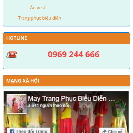
Áo vest
Trang phục biểu diễn
HOTLINE
0969 244 666
MẠNG XÃ HỘI