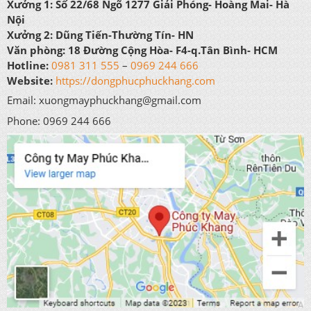
Xưởng 1:
Số 22/68 Ngõ 1277 Giải Phóng- Hoàng Mai- Hà
Nội
Xưởng 2:
Dũng Tiến-Thường Tín- HN
Văn phòng:
18 Đường Cộng Hòa- F4-q.Tân Bình- HCM
Hotline:
0981 311 555
–
0969 244 666
Website:
https://dongphucphuckhang.com
Email: xuongmayphuckhang@gmail.com
Phone: 0969 244 666