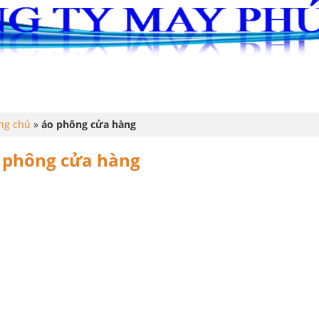
G
ĐỒNG PHỤC
LỄ PHỤC TỐT NGHIỆP
ÁO THUN
ng chủ
»
áo phông cửa hàng
 phông cửa hàng