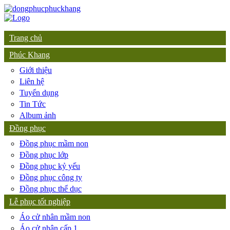
Trang chủ
Phúc Khang
Giới thiệu
Liên hệ
Tuyển dụng
Tin Tức
Album ảnh
Đồng phục
Đồng phục mầm non
Đồng phục lớp
Đồng phục kỷ yếu
Đồng phục công ty
Đồng phục thể dục
Lễ phục tốt nghiệp
Áo cử nhân mầm non
Áo cử nhân cấp 1