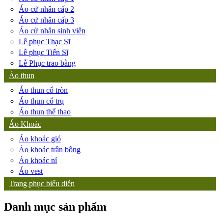
Áo cử nhân cấp 2
Áo cử nhân cấp 3
Áo cử nhân sinh viên
Lễ phục Thạc Sĩ
Lễ phục Tiến Sĩ
Lễ Phục trao bằng
Áo thun
Áo thun cổ tròn
Áo thun cổ trụ
Áo thun thể thao
Áo Khoác
Áo khoác gió
Áo khoác trần bông
Áo khoác nỉ
Áo vest
Trang phục biểu diễn
Danh mục sản phẩm