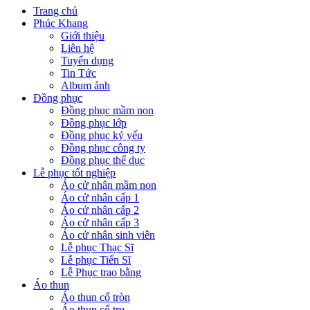
Trang chủ
Phúc Khang
Giới thiệu
Liên hệ
Tuyển dụng
Tin Tức
Album ảnh
Đồng phục
Đồng phục mầm non
Đồng phục lớp
Đồng phục kỷ yếu
Đồng phục công ty
Đồng phục thể dục
Lễ phục tốt nghiệp
Áo cử nhân mầm non
Áo cử nhân cấp 1
Áo cử nhân cấp 2
Áo cử nhân cấp 3
Áo cử nhân sinh viên
Lễ phục Thạc Sĩ
Lễ phục Tiến Sĩ
Lễ Phục trao bằng
Áo thun
Áo thun cổ tròn
Áo thun cổ trụ