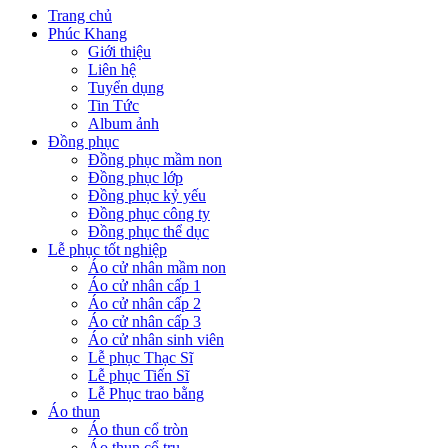
Trang chủ
Phúc Khang
Giới thiệu
Liên hệ
Tuyển dụng
Tin Tức
Album ảnh
Đồng phục
Đồng phục mầm non
Đồng phục lớp
Đồng phục kỷ yếu
Đồng phục công ty
Đồng phục thể dục
Lễ phục tốt nghiệp
Áo cử nhân mầm non
Áo cử nhân cấp 1
Áo cử nhân cấp 2
Áo cử nhân cấp 3
Áo cử nhân sinh viên
Lễ phục Thạc Sĩ
Lễ phục Tiến Sĩ
Lễ Phục trao bằng
Áo thun
Áo thun cổ tròn
Áo thun cổ trụ