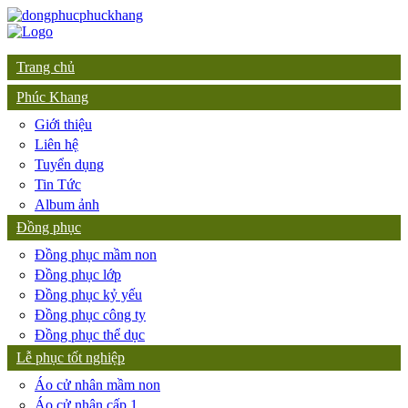
Trang chủ
Phúc Khang
Giới thiệu
Liên hệ
Tuyển dụng
Tin Tức
Album ảnh
Đồng phục
Đồng phục mầm non
Đồng phục lớp
Đồng phục kỷ yếu
Đồng phục công ty
Đồng phục thể dục
Lễ phục tốt nghiệp
Áo cử nhân mầm non
Áo cử nhân cấp 1