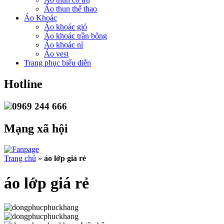
Áo thun thể thao
Áo Khoác
Áo khoác gió
Áo khoác trần bông
Áo khoác nỉ
Áo vest
Trang phục biểu diễn
Hotline
0969 244 666
Mạng xã hội
Trang chủ
»
áo lớp giá rẻ
áo lớp giá rẻ