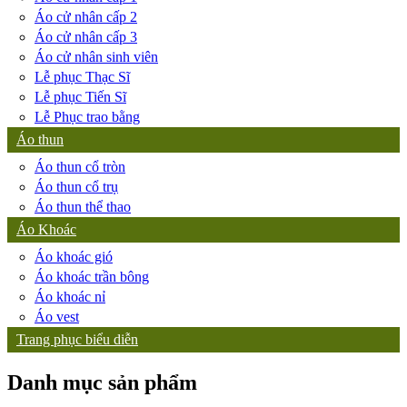
Áo cử nhân cấp 2
Áo cử nhân cấp 3
Áo cử nhân sinh viên
Lễ phục Thạc Sĩ
Lễ phục Tiến Sĩ
Lễ Phục trao bằng
Áo thun
Áo thun cổ tròn
Áo thun cổ trụ
Áo thun thể thao
Áo Khoác
Áo khoác gió
Áo khoác trần bông
Áo khoác nỉ
Áo vest
Trang phục biểu diễn
Danh mục sản phẩm