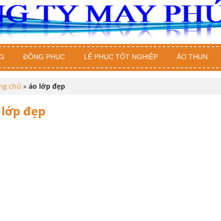
G
ĐỒNG PHỤC
LỄ PHỤC TỐT NGHIỆP
ÁO THUN
ng chủ
»
áo lớp đẹp
 lớp đẹp