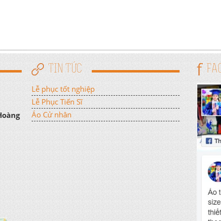
TIN TỨC
FA
Lễ phục tốt nghiệp
Lễ Phục Tiến Sĩ
Áo Cử nhân
 Hoàng
n