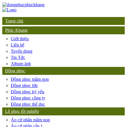
Trang chủ
Phúc Khang
Giới thiệu
Liên hệ
Tuyển dụng
Tin Tức
Album ảnh
Đồng phục
Đồng phục mầm non
Đồng phục lớp
Đồng phục kỷ yếu
Đồng phục công ty
Đồng phục thể dục
Lễ phục tốt nghiệp
Áo cử nhân mầm non
Áo cử nhân cấp 1