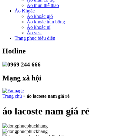
Áo thun thể thao
Áo Khoác
Áo khoác gió
Áo khoác trần bông
Áo khoác nỉ
Áo vest
Trang phục biểu diễn
Hotline
0969 244 666
Mạng xã hội
Trang chủ
»
áo lacoste nam giá rẻ
áo lacoste nam giá rẻ