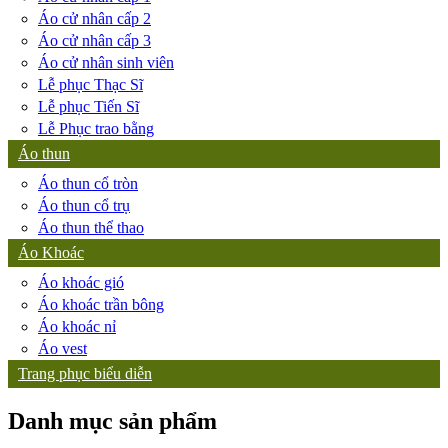
Áo cử nhân cấp 2
Áo cử nhân cấp 3
Áo cử nhân sinh viên
Lễ phục Thạc Sĩ
Lễ phục Tiến Sĩ
Lễ Phục trao bằng
Áo thun
Áo thun cổ tròn
Áo thun cổ trụ
Áo thun thể thao
Áo Khoác
Áo khoác gió
Áo khoác trần bông
Áo khoác nỉ
Áo vest
Trang phục biểu diễn
Danh mục sản phẩm