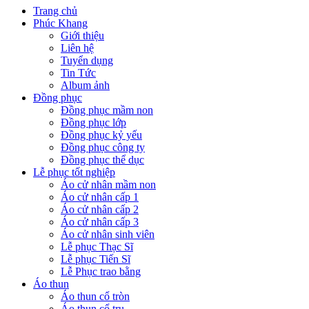
Trang chủ
Phúc Khang
Giới thiệu
Liên hệ
Tuyển dụng
Tin Tức
Album ảnh
Đồng phục
Đồng phục mầm non
Đồng phục lớp
Đồng phục kỷ yếu
Đồng phục công ty
Đồng phục thể dục
Lễ phục tốt nghiệp
Áo cử nhân mầm non
Áo cử nhân cấp 1
Áo cử nhân cấp 2
Áo cử nhân cấp 3
Áo cử nhân sinh viên
Lễ phục Thạc Sĩ
Lễ phục Tiến Sĩ
Lễ Phục trao bằng
Áo thun
Áo thun cổ tròn
Áo thun cổ trụ