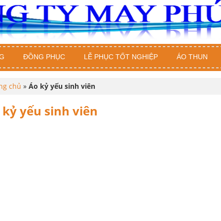
G
ĐỒNG PHỤC
LỄ PHỤC TỐT NGHIỆP
ÁO THUN
ng chủ
»
Áo kỷ yếu sinh viên
 kỷ yếu sinh viên