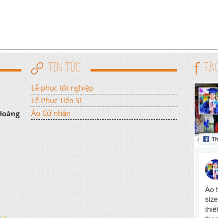
TIN TỨC
FA
Lễ phục tốt nghiệp
Lễ Phục Tiến Sĩ
Áo Cử nhân
 Hoàng
n