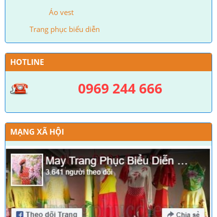
Áo vest
Trang phục biểu diễn
HOTLINE
0969 244 666
MẠNG XÃ HỘI