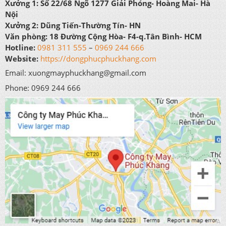
Xưởng 1:
Số 22/68 Ngõ 1277 Giải Phóng- Hoàng Mai- Hà
Nội
Xưởng 2:
Dũng Tiến-Thường Tín- HN
Văn phòng:
18 Đường Cộng Hòa- F4-q.Tân Bình- HCM
Hotline:
0981 311 555
–
0969 244 666
Website:
https://dongphucphuckhang.com
Email: xuongmayphuckhang@gmail.com
Phone: 0969 244 666