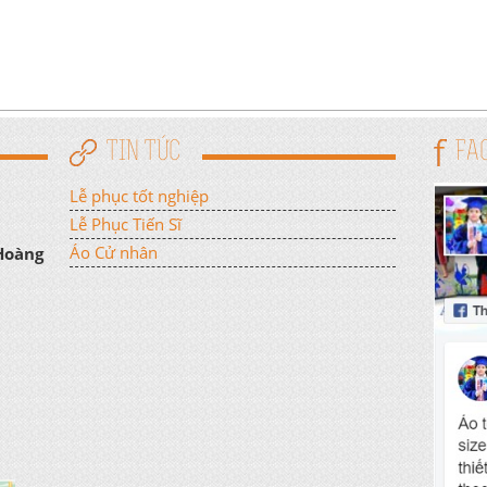
TIN TỨC
FA
Lễ phục tốt nghiệp
Lễ Phục Tiến Sĩ
Áo Cử nhân
 Hoàng
n