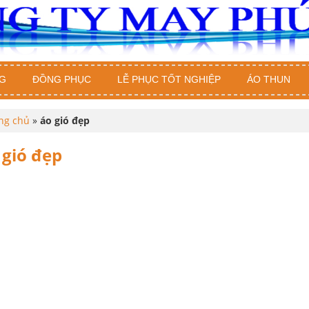
G
ĐỒNG PHỤC
LỄ PHỤC TỐT NGHIỆP
ÁO THUN
ng chủ
»
áo gió đẹp
 gió đẹp