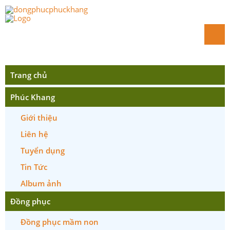
Trang chủ
Phúc Khang
Giới thiệu
Liên hệ
Tuyển dụng
Tin Tức
Album ảnh
Đồng phục
Đồng phục mầm non