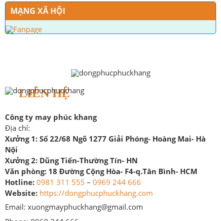
MẠNG XÃ HỘI
LIÊN HỆ
Công ty may phúc khang
Địa chỉ:
Xưởng 1:
Số 22/68 Ngõ 1277 Giải Phóng- Hoàng Mai- Hà
Nội
Xưởng 2:
Dũng Tiến-Thường Tín- HN
Văn phòng:
18 Đường Cộng Hòa- F4-q.Tân Bình- HCM
Hotline:
0981 311 555
–
0969 244 666
Website:
https://dongphucphuckhang.com
Email: xuongmayphuckhang@gmail.com