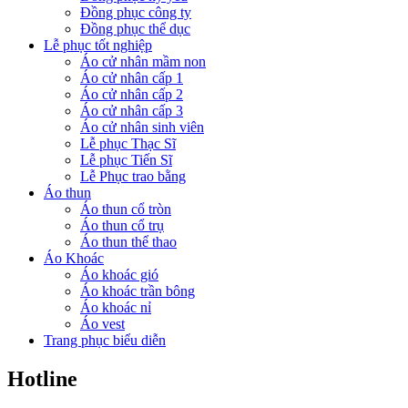
Đồng phục công ty
Đồng phục thể dục
Lễ phục tốt nghiệp
Áo cử nhân mầm non
Áo cử nhân cấp 1
Áo cử nhân cấp 2
Áo cử nhân cấp 3
Áo cử nhân sinh viên
Lễ phục Thạc Sĩ
Lễ phục Tiến Sĩ
Lễ Phục trao bằng
Áo thun
Áo thun cổ tròn
Áo thun cổ trụ
Áo thun thể thao
Áo Khoác
Áo khoác gió
Áo khoác trần bông
Áo khoác nỉ
Áo vest
Trang phục biểu diễn
Hotline