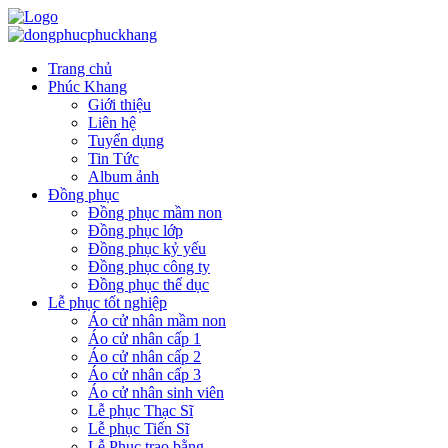
Trang chủ
Phúc Khang
Giới thiệu
Liên hệ
Tuyển dụng
Tin Tức
Album ảnh
Đồng phục
Đồng phục mầm non
Đồng phục lớp
Đồng phục kỷ yếu
Đồng phục công ty
Đồng phục thể dục
Lễ phục tốt nghiệp
Áo cử nhân mầm non
Áo cử nhân cấp 1
Áo cử nhân cấp 2
Áo cử nhân cấp 3
Áo cử nhân sinh viên
Lễ phục Thạc Sĩ
Lễ phục Tiến Sĩ
Lễ Phục trao bằng