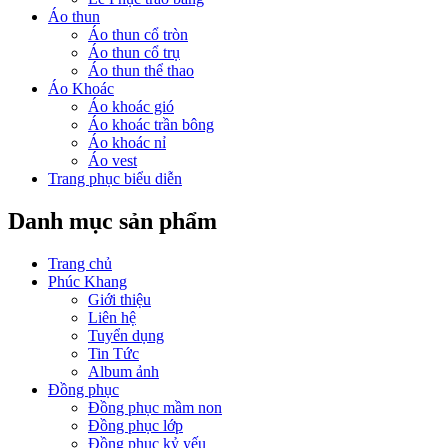
Áo thun
Áo thun cổ tròn
Áo thun cổ trụ
Áo thun thể thao
Áo Khoác
Áo khoác gió
Áo khoác trần bông
Áo khoác nỉ
Áo vest
Trang phục biểu diễn
Danh mục sản phẩm
Trang chủ
Phúc Khang
Giới thiệu
Liên hệ
Tuyển dụng
Tin Tức
Album ảnh
Đồng phục
Đồng phục mầm non
Đồng phục lớp
Đồng phục kỷ yếu