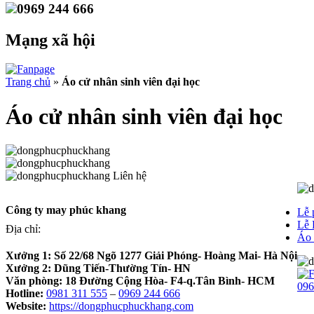
0969 244 666
Mạng xã hội
Trang chủ
»
Áo cử nhân sinh viên đại học
Áo cử nhân sinh viên đại học
Liên hệ
Công ty may phúc khang
Lễ 
Lễ 
Địa chỉ:
Áo 
Xưởng 1:
Số 22/68 Ngõ 1277 Giải Phóng- Hoàng Mai- Hà Nội
Xưởng 2:
Dũng Tiến-Thường Tín- HN
Văn phòng:
18 Đường Cộng Hòa- F4-q.Tân Bình- HCM
096
Hotline:
0981 311 555
–
0969 244 666
Website:
https://dongphucphuckhang.com