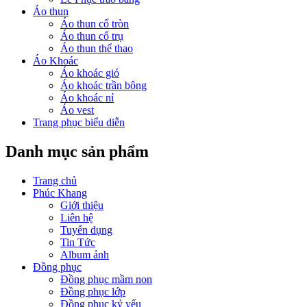
Áo thun
Áo thun cổ tròn
Áo thun cổ trụ
Áo thun thể thao
Áo Khoác
Áo khoác gió
Áo khoác trần bông
Áo khoác nỉ
Áo vest
Trang phục biểu diễn
Danh mục sản phẩm
Trang chủ
Phúc Khang
Giới thiệu
Liên hệ
Tuyển dụng
Tin Tức
Album ảnh
Đồng phục
Đồng phục mầm non
Đồng phục lớp
Đồng phục kỷ yếu