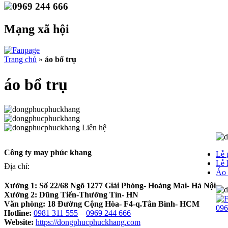
0969 244 666
Mạng xã hội
Trang chủ
»
áo bổ trụ
áo bổ trụ
Liên hệ
Công ty may phúc khang
Lễ 
Lễ 
Địa chỉ:
Áo 
Xưởng 1:
Số 22/68 Ngõ 1277 Giải Phóng- Hoàng Mai- Hà Nội
Xưởng 2:
Dũng Tiến-Thường Tín- HN
Văn phòng:
18 Đường Cộng Hòa- F4-q.Tân Bình- HCM
096
Hotline:
0981 311 555
–
0969 244 666
Website:
https://dongphucphuckhang.com