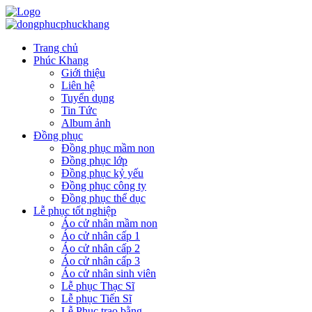
Trang chủ
Phúc Khang
Giới thiệu
Liên hệ
Tuyển dụng
Tin Tức
Album ảnh
Đồng phục
Đồng phục mầm non
Đồng phục lớp
Đồng phục kỷ yếu
Đồng phục công ty
Đồng phục thể dục
Lễ phục tốt nghiệp
Áo cử nhân mầm non
Áo cử nhân cấp 1
Áo cử nhân cấp 2
Áo cử nhân cấp 3
Áo cử nhân sinh viên
Lễ phục Thạc Sĩ
Lễ phục Tiến Sĩ
Lễ Phục trao bằng