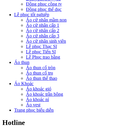
Đồng phục công ty
Đồng phục thể dục
Lễ phục tốt nghiệp
Áo cử nhân mầm non
Áo cử nhân cấp 1
Áo cử nhân cấp 2
Áo cử nhân cấp 3
Áo cử nhân sinh viên
Lễ phục Thạc Sĩ
Lễ phục Tiến Sĩ
Lễ Phục trao bằng
Áo thun
Áo thun cổ tròn
Áo thun cổ trụ
Áo thun thể thao
Áo Khoác
Áo khoác gió
Áo khoác trần bông
Áo khoác nỉ
Áo vest
Trang phục biểu diễn
Hotline