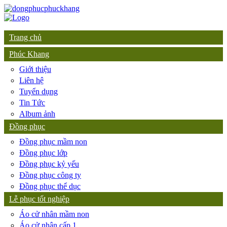
Trang chủ
Phúc Khang
Giới thiệu
Liên hệ
Tuyển dụng
Tin Tức
Album ảnh
Đồng phục
Đồng phục mầm non
Đồng phục lớp
Đồng phục kỷ yếu
Đồng phục công ty
Đồng phục thể dục
Lễ phục tốt nghiệp
Áo cử nhân mầm non
Áo cử nhân cấp 1