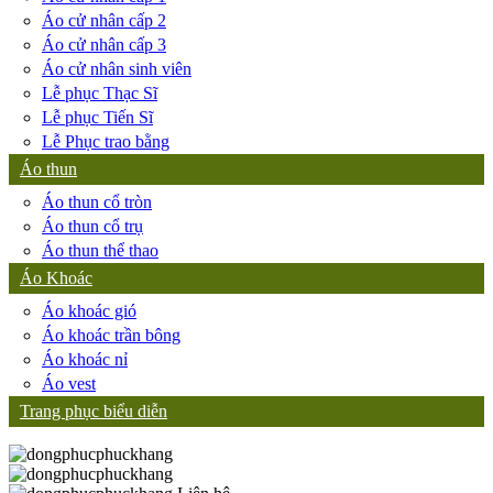
Áo cử nhân cấp 2
Áo cử nhân cấp 3
Áo cử nhân sinh viên
Lễ phục Thạc Sĩ
Lễ phục Tiến Sĩ
Lễ Phục trao bằng
Áo thun
Áo thun cổ tròn
Áo thun cổ trụ
Áo thun thể thao
Áo Khoác
Áo khoác gió
Áo khoác trần bông
Áo khoác nỉ
Áo vest
Trang phục biểu diễn