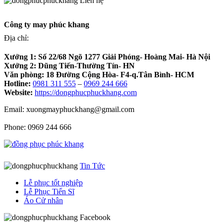
Liên hệ
Công ty may phúc khang
Địa chỉ:
Xưởng 1:
Số 22/68 Ngõ 1277 Giải Phóng- Hoàng Mai- Hà Nội
Xưởng 2:
Dũng Tiến-Thường Tín- HN
Văn phòng:
18 Đường Cộng Hòa- F4-q.Tân Bình- HCM
Hotline:
0981 311 555
–
0969 244 666
Website:
https://dongphucphuckhang.com
Email: xuongmayphuckhang@gmail.com
Phone: 0969 244 666
Tin Tức
Lễ phục tốt nghiệp
Lễ Phục Tiến Sĩ
Áo Cử nhân
Facebook