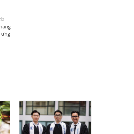
đa
Khang
p ưng