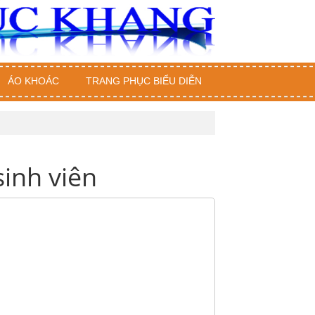
ÁO KHOÁC
TRANG PHỤC BIỂU DIỄN
inh viên