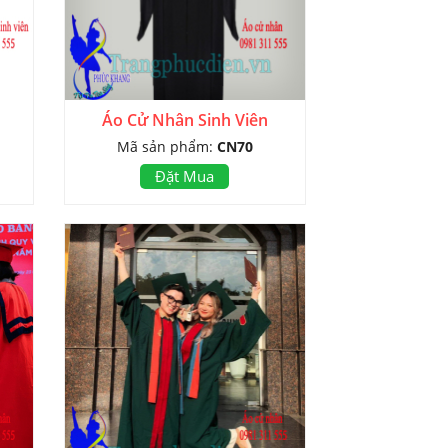
Áo Cử Nhân Sinh Viên
Mã sản phẩm:
CN70
Đặt Mua