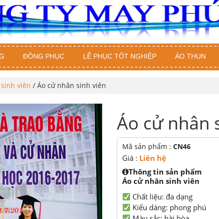
G
ĐỒNG PHỤC
LỄ PHỤC TỐT NGHIỆP
ÁO THUN
sinh viên
/ Áo cử nhân sinh viên
Áo cử nhân s
Mã sản phẩm :
CN46
Giá :
Liên hệ
Thông tin sản phẩm
Áo cử nhân sinh viên
Chất liệu: đa dạng
Kiểu dáng: phong phú
Màu sắc: hài hòa