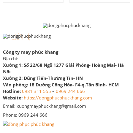
LIÊN HỆ
Công ty may phúc khang
Địa chỉ:
Xưởng 1:
Số 22/68 Ngõ 1277 Giải Phóng- Hoàng Mai- Hà
Nội
Xưởng 2:
Dũng Tiến-Thường Tín- HN
Văn phòng:
18 Đường Cộng Hòa- F4-q.Tân Bình- HCM
Hotline:
0981 311 555
–
0969 244 666
Website:
https://dongphucphuckhang.com
Email: xuongmayphuckhang@gmail.com
Phone: 0969 244 666