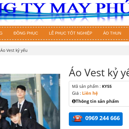
G
ĐỒNG PHỤC
LỄ PHỤC TỐT NGHIỆP
ÁO THUN
 Áo Vest kỷ yếu
Áo Vest kỷ y
Mã sản phẩm :
KY55
Giá :
Liên hệ
Thông tin sản phẩm
0969 244 666