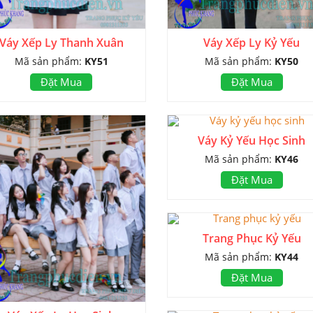
Váy Xếp Ly Thanh Xuân
Váy Xếp Ly Kỷ Yếu
Mã sản phẩm:
KY51
Mã sản phẩm:
KY50
Đặt Mua
Đặt Mua
Váy Kỷ Yếu Học Sinh
Mã sản phẩm:
KY46
Đặt Mua
Trang Phục Kỷ Yếu
Mã sản phẩm:
KY44
Đặt Mua