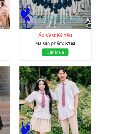
Áo Vest Kỷ Yếu
Mã sản phẩm:
KY53
Đặt Mua