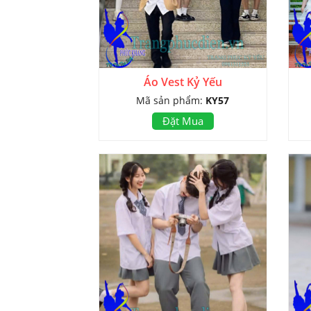
Áo Vest Kỷ Yếu
Mã sản phẩm:
KY57
Đặt Mua