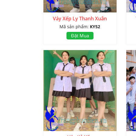
Váy Xếp Ly Thanh Xuân
Mã sản phẩm:
KY52
Đặt Mua