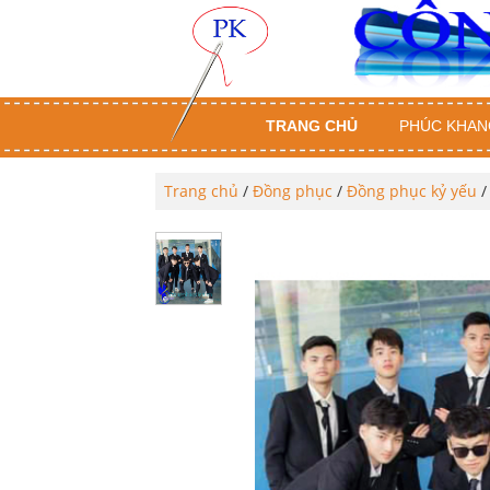
TRANG CHỦ
PHÚC KHAN
Trang chủ
/
Đồng phục
/
Đồng phục kỷ yếu
/