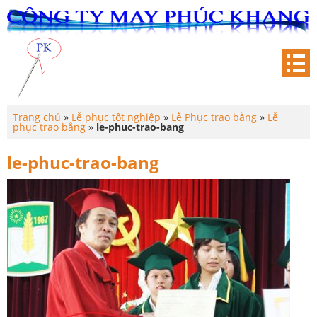
Trang chủ
»
Lễ phục tốt nghiệp
»
Lễ Phục trao bằng
»
Lễ
phục trao bằng
»
le-phuc-trao-bang
le-phuc-trao-bang