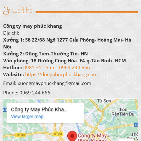
LIÊN HỆ
Công ty may phúc khang
Địa chỉ:
Xưởng 1:
Số 22/68 Ngõ 1277 Giải Phóng- Hoàng Mai- Hà
Nội
Xưởng 2:
Dũng Tiến-Thường Tín- HN
Văn phòng:
18 Đường Cộng Hòa- F4-q.Tân Bình- HCM
Hotline:
0981 311 555
–
0969 244 666
Website:
https://dongphucphuckhang.com
Email: xuongmayphuckhang@gmail.com
Phone: 0969 244 666