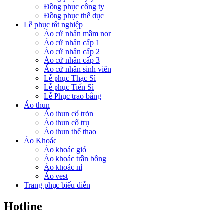
Đồng phục công ty
Đồng phục thể dục
Lễ phục tốt nghiệp
Áo cử nhân mầm non
Áo cử nhân cấp 1
Áo cử nhân cấp 2
Áo cử nhân cấp 3
Áo cử nhân sinh viên
Lễ phục Thạc Sĩ
Lễ phục Tiến Sĩ
Lễ Phục trao bằng
Áo thun
Áo thun cổ tròn
Áo thun cổ trụ
Áo thun thể thao
Áo Khoác
Áo khoác gió
Áo khoác trần bông
Áo khoác nỉ
Áo vest
Trang phục biểu diễn
Hotline