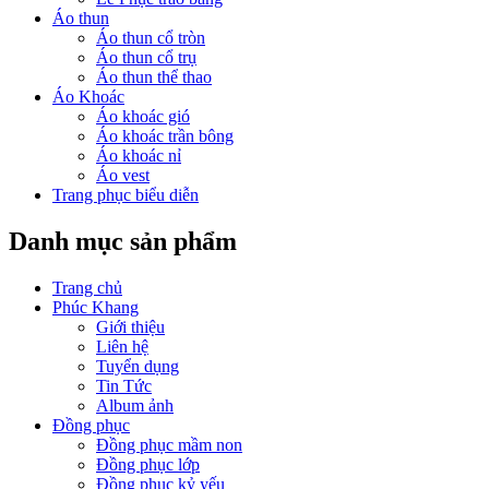
Áo thun
Áo thun cổ tròn
Áo thun cổ trụ
Áo thun thể thao
Áo Khoác
Áo khoác gió
Áo khoác trần bông
Áo khoác nỉ
Áo vest
Trang phục biểu diễn
Danh mục sản phẩm
Trang chủ
Phúc Khang
Giới thiệu
Liên hệ
Tuyển dụng
Tin Tức
Album ảnh
Đồng phục
Đồng phục mầm non
Đồng phục lớp
Đồng phục kỷ yếu