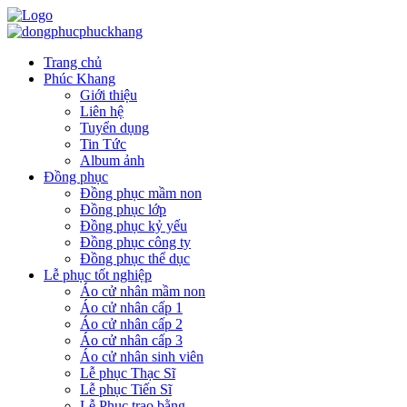
Trang chủ
Phúc Khang
Giới thiệu
Liên hệ
Tuyển dụng
Tin Tức
Album ảnh
Đồng phục
Đồng phục mầm non
Đồng phục lớp
Đồng phục kỷ yếu
Đồng phục công ty
Đồng phục thể dục
Lễ phục tốt nghiệp
Áo cử nhân mầm non
Áo cử nhân cấp 1
Áo cử nhân cấp 2
Áo cử nhân cấp 3
Áo cử nhân sinh viên
Lễ phục Thạc Sĩ
Lễ phục Tiến Sĩ
Lễ Phục trao bằng