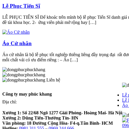
Lễ Phục Tiến Sĩ
LỄ PHỤC TIẾN SĨ Để khoác trên mình bộ lễ phục Tiến Sĩ danh giá ngo
đề tài khoa học. 2- ứng viên phải mở rộng hay […]
Áo Cử nhân
Áo cử nhân là bộ lễ phục tốt nghiệp thiêng liêng đầy trọng đại rất đ
mỗi chất vải có ưu điểm riêng : – Áo […]
Liên hệ
Công ty may phúc khang
Lễ 
Lễ 
Địa chỉ:
Áo 
Xưởng 1:
Số 22/68 Ngõ 1277 Giải Phóng- Hoàng Mai- Hà Nội
Xưởng 2:
Dũng Tiến-Thường Tín- HN
Văn phòng:
18 Đường Cộng Hòa- F4-q.Tân Bình- HCM
096
Hotline:
0981 311 555
–
0969 244 666