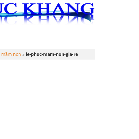
ÁO KHOÁC
TRANG PHỤC BIỂU DIỄN
p mầm non
»
le-phuc-mam-non-gia-re