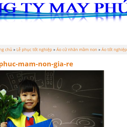
G
ĐỒNG PHỤC
LỄ PHỤC TỐT NGHIỆP
ÁO THUN
ng chủ
»
Lễ phục tốt nghiệp
»
Áo cử nhân mầm non
»
Áo tốt nghiệ
-phuc-mam-non-gia-re