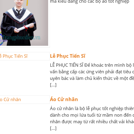
mã kiểu dáng cho các bộ áo tốt nghiệp
Lễ Phục Tiến Sĩ
LỄ PHỤC TIẾN SĨ Để khoác trên mình bộ lễ
vấn bằng cấp các ứng viên phải đạt tiêu 
uyên bác và làm chủ kiến thức về một đề
[…]
Áo Cử nhân
Áo cử nhân là bộ lễ phục tốt nghiệp thiê
dành cho mọi lứa tuổi từ mầm non đến cấ
nhân được may từ rất nhiều chất vải khác
[…]