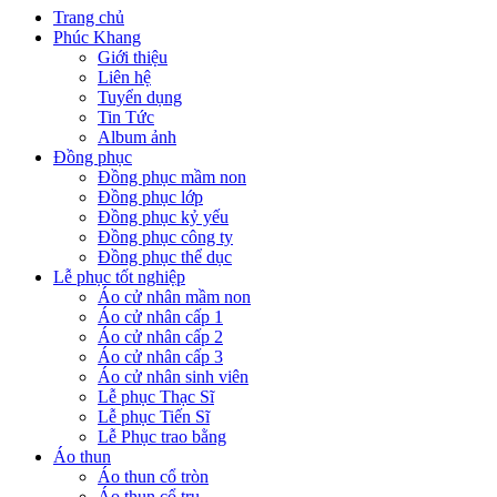
Trang chủ
Phúc Khang
Giới thiệu
Liên hệ
Tuyển dụng
Tin Tức
Album ảnh
Đồng phục
Đồng phục mầm non
Đồng phục lớp
Đồng phục kỷ yếu
Đồng phục công ty
Đồng phục thể dục
Lễ phục tốt nghiệp
Áo cử nhân mầm non
Áo cử nhân cấp 1
Áo cử nhân cấp 2
Áo cử nhân cấp 3
Áo cử nhân sinh viên
Lễ phục Thạc Sĩ
Lễ phục Tiến Sĩ
Lễ Phục trao bằng
Áo thun
Áo thun cổ tròn
Áo thun cổ trụ