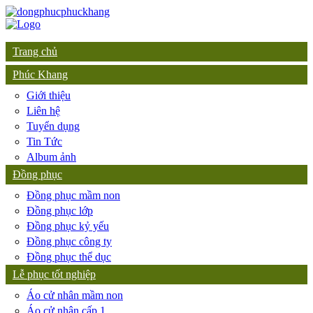
Trang chủ
Phúc Khang
Giới thiệu
Liên hệ
Tuyển dụng
Tin Tức
Album ảnh
Đồng phục
Đồng phục mầm non
Đồng phục lớp
Đồng phục kỷ yếu
Đồng phục công ty
Đồng phục thể dục
Lễ phục tốt nghiệp
Áo cử nhân mầm non
Áo cử nhân cấp 1