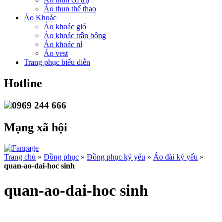
Áo thun thể thao
Áo Khoác
Áo khoác gió
Áo khoác trần bông
Áo khoác nỉ
Áo vest
Trang phục biểu diễn
Hotline
0969 244 666
Mạng xã hội
Trang chủ
»
Đồng phục
»
Đồng phục kỷ yếu
»
Áo dài kỷ yếu
»
quan-ao-dai-hoc sinh
quan-ao-dai-hoc sinh