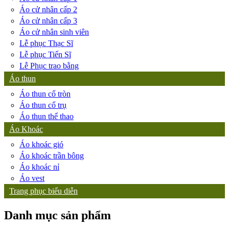
Áo cử nhân cấp 2
Áo cử nhân cấp 3
Áo cử nhân sinh viên
Lễ phục Thạc Sĩ
Lễ phục Tiến Sĩ
Lễ Phục trao bằng
Áo thun
Áo thun cổ tròn
Áo thun cổ trụ
Áo thun thể thao
Áo Khoác
Áo khoác gió
Áo khoác trần bông
Áo khoác nỉ
Áo vest
Trang phục biểu diễn
Danh mục sản phẩm