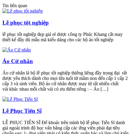
Tin liên quan
Lễ phục tốt nghiệp
lễ phục tốt nghiệp đẹp giá rẻ được công ty Phúc Khang cắt may
thiết kế đầy đủ mẫu mã kiểu dáng cho các bộ áo tốt nghiệp
Áo Cử nhân
Áo cử nhân là bộ lễ phục tốt nghiệp thiêng liêng đầy trọng đại rất
được yêu thích dành cho mọi lứa tuổi từ mầm non đến cấp 1 cấp 2
cấp 3 và sinh viên. Bộ áo cử nhân được may từ rất nhiều chất
vải khác nhau mỗi chất vải có ưu điểm riêng : – Áo […]
Lễ Phục Tiến Sĩ
LỄ PHỤC TIẾN SĨ Để khoác trên mình bộ lễ phục Tiến Sĩ danh
giá ngoài trình độ học vấn bằng cấp các ứng viên phải đạt tiêu
chuẩn sau: 1- ứng viên phải có kiến thức uyên bác và làm chủ kiến