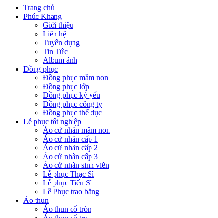
Trang chủ
Phúc Khang
Giới thiệu
Liên hệ
Tuyển dụng
Tin Tức
Album ảnh
Đồng phục
Đồng phục mầm non
Đồng phục lớp
Đồng phục kỷ yếu
Đồng phục công ty
Đồng phục thể dục
Lễ phục tốt nghiệp
Áo cử nhân mầm non
Áo cử nhân cấp 1
Áo cử nhân cấp 2
Áo cử nhân cấp 3
Áo cử nhân sinh viên
Lễ phục Thạc Sĩ
Lễ phục Tiến Sĩ
Lễ Phục trao bằng
Áo thun
Áo thun cổ tròn
Áo thun cổ trụ