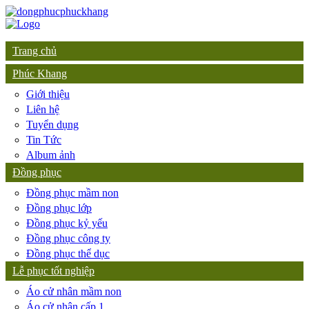
Trang chủ
Phúc Khang
Giới thiệu
Liên hệ
Tuyển dụng
Tin Tức
Album ảnh
Đồng phục
Đồng phục mầm non
Đồng phục lớp
Đồng phục kỷ yếu
Đồng phục công ty
Đồng phục thể dục
Lễ phục tốt nghiệp
Áo cử nhân mầm non
Áo cử nhân cấp 1