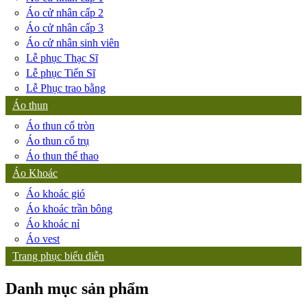
Áo cử nhân cấp 2
Áo cử nhân cấp 3
Áo cử nhân sinh viên
Lễ phục Thạc Sĩ
Lễ phục Tiến Sĩ
Lễ Phục trao bằng
Áo thun
Áo thun cổ tròn
Áo thun cổ trụ
Áo thun thể thao
Áo Khoác
Áo khoác gió
Áo khoác trần bông
Áo khoác nỉ
Áo vest
Trang phục biểu diễn
Danh mục sản phẩm