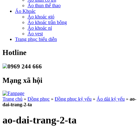
Áo thun thể thao
Áo Khoác
Áo khoác gió
Áo khoác trần bông
Áo khoác nỉ
Áo vest
Trang phục biểu diễn
Hotline
0969 244 666
Mạng xã hội
Trang chủ
»
Đồng phục
»
Đồng phục kỷ yếu
»
Áo dài kỷ yếu
»
ao-
dai-trang-2-ta
ao-dai-trang-2-ta