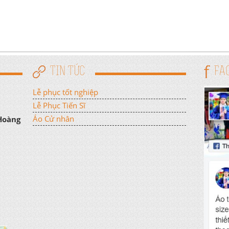
TIN TỨC
FA
Lễ phục tốt nghiệp
Lễ Phục Tiến Sĩ
Áo Cử nhân
 Hoàng
n