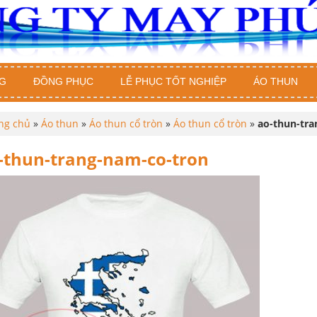
G
ĐỒNG PHỤC
LỄ PHỤC TỐT NGHIỆP
ÁO THUN
ng chủ
»
Áo thun
»
Áo thun cổ tròn
»
Áo thun cổ tròn
»
ao-thun-tra
-thun-trang-nam-co-tron