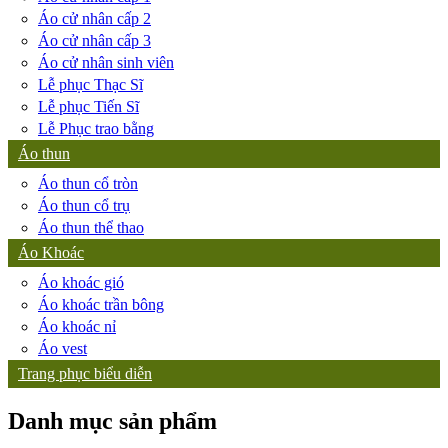
Áo cử nhân cấp 2
Áo cử nhân cấp 3
Áo cử nhân sinh viên
Lễ phục Thạc Sĩ
Lễ phục Tiến Sĩ
Lễ Phục trao bằng
Áo thun
Áo thun cổ tròn
Áo thun cổ trụ
Áo thun thể thao
Áo Khoác
Áo khoác gió
Áo khoác trần bông
Áo khoác nỉ
Áo vest
Trang phục biểu diễn
Danh mục sản phẩm