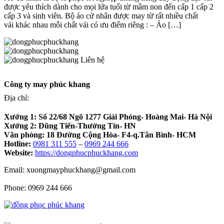
được yêu thích dành cho mọi lứa tuổi từ mầm non đến cấp 1 cấp 2
cấp 3 và sinh viên. Bộ áo cử nhân được may từ rất nhiều chất
vải khác nhau mỗi chất vải có ưu điểm riêng : – Áo […]
Liên hệ
Công ty may phúc khang
Địa chỉ:
Xưởng 1:
Số 22/68 Ngõ 1277 Giải Phóng- Hoàng Mai- Hà Nội
Xưởng 2:
Dũng Tiến-Thường Tín- HN
Văn phòng:
18 Đường Cộng Hòa- F4-q.Tân Bình- HCM
Hotline:
0981 311 555
–
0969 244 666
Website:
https://dongphucphuckhang.com
Email: xuongmayphuckhang@gmail.com
Phone: 0969 244 666