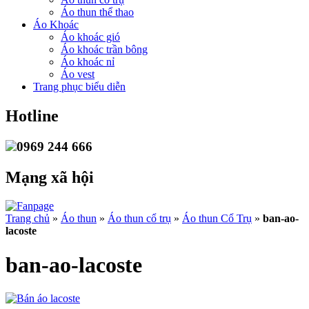
Áo thun thể thao
Áo Khoác
Áo khoác gió
Áo khoác trần bông
Áo khoác nỉ
Áo vest
Trang phục biểu diễn
Hotline
0969 244 666
Mạng xã hội
Trang chủ
»
Áo thun
»
Áo thun cổ trụ
»
Áo thun Cổ Trụ
»
ban-ao-
lacoste
ban-ao-lacoste