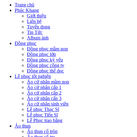
Trang chủ
Phúc Khang
Giới thiệu
Liên hệ
Tuyển dụng
Tin Tức
Album ảnh
Đồng phục
Đồng phục mầm non
Đồng phục lớp
Đồng phục kỷ yếu
Đồng phục công ty
Đồng phục thể dục
Lễ phục tốt nghiệp
Áo cử nhân mầm non
Áo cử nhân cấp 1
Áo cử nhân cấp 2
Áo cử nhân cấp 3
Áo cử nhân sinh viên
Lễ phục Thạc Sĩ
Lễ phục Tiến Sĩ
Lễ Phục trao bằng
Áo thun
Áo thun cổ tròn
Áo thun cổ trụ