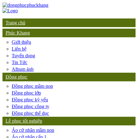
Trang chủ
Phúc Khang
Giới thiệu
Liên hệ
Tuyển dụng
Tin Tức
Album ảnh
Đồng phục
Đồng phục mầm non
Đồng phục lớp
Đồng phục kỷ yếu
Đồng phục công ty
Đồng phục thể dục
Lễ phục tốt nghiệp
Áo cử nhân mầm non
Áo cử nhân cấp 1