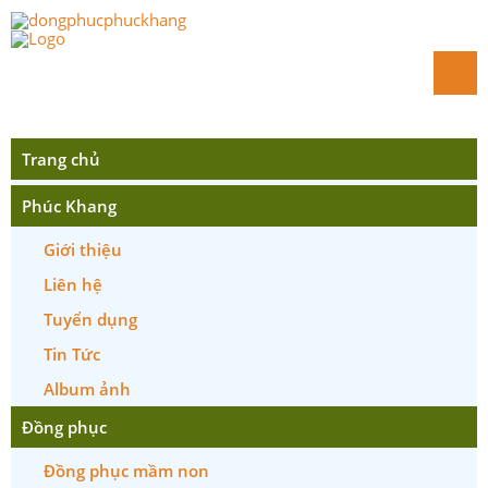
Trang chủ
Phúc Khang
Giới thiệu
Liên hệ
Tuyển dụng
Tin Tức
Album ảnh
Đồng phục
Đồng phục mầm non