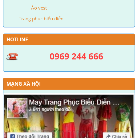
Áo vest
Trang phục biểu diễn
HOTLINE
0969 244 666
MẠNG XÃ HỘI