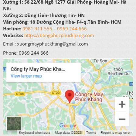
Xưởng 1:
Số 22/68 Ngõ 1277 Giải Phóng- Hoàng Mai- Hà
Nội
Xưởng 2:
Dũng Tiến-Thường Tín- HN
Văn phòng:
18 Đường Cộng Hòa- F4-q.Tân Bình- HCM
Hotline:
0981 311 555
–
0969 244 666
Website:
https://dongphucphuckhang.com
Email: xuongmayphuckhang@gmail.com
Phone: 0969 244 666