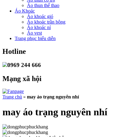
Áo thun thể thao
Áo Khoác
Áo khoác gió
Áo khoác trần bông
Áo khoác nỉ
Áo vest
Trang phục biểu diễn
Hotline
0969 244 666
Mạng xã hội
Trang chủ
»
may áo trạng nguyên nhí
may áo trạng nguyên nhí