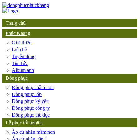
Trang chủ
Phúc Khang
Giới thiệu
Liên hệ
Tuyển dụng
Tin Tức
Album ảnh
Đồng phục
Đồng phục mầm non
Đồng phục lớp
Đồng phục kỷ yếu
Đồng phục công ty
Đồng phục thể dục
Lễ phục tốt nghiệp
Áo cử nhân mầm non
Áo cử nhân cấp 1