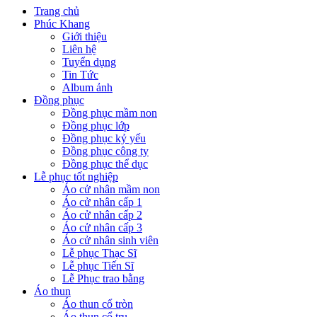
Trang chủ
Phúc Khang
Giới thiệu
Liên hệ
Tuyển dụng
Tin Tức
Album ảnh
Đồng phục
Đồng phục mầm non
Đồng phục lớp
Đồng phục kỷ yếu
Đồng phục công ty
Đồng phục thể dục
Lễ phục tốt nghiệp
Áo cử nhân mầm non
Áo cử nhân cấp 1
Áo cử nhân cấp 2
Áo cử nhân cấp 3
Áo cử nhân sinh viên
Lễ phục Thạc Sĩ
Lễ phục Tiến Sĩ
Lễ Phục trao bằng
Áo thun
Áo thun cổ tròn
Áo thun cổ trụ