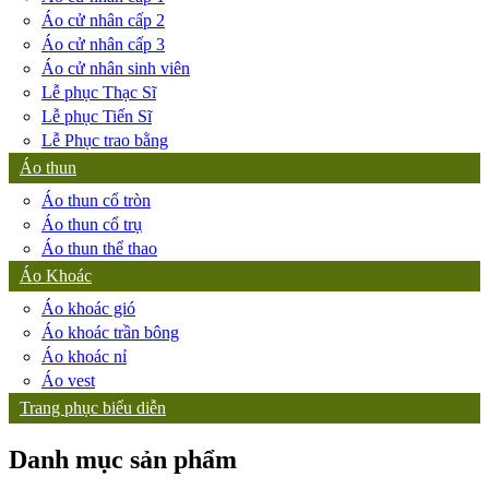
Áo cử nhân cấp 2
Áo cử nhân cấp 3
Áo cử nhân sinh viên
Lễ phục Thạc Sĩ
Lễ phục Tiến Sĩ
Lễ Phục trao bằng
Áo thun
Áo thun cổ tròn
Áo thun cổ trụ
Áo thun thể thao
Áo Khoác
Áo khoác gió
Áo khoác trần bông
Áo khoác nỉ
Áo vest
Trang phục biểu diễn
Danh mục sản phẩm