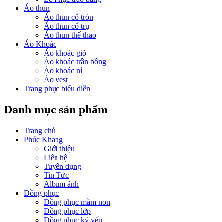
Áo thun
Áo thun cổ tròn
Áo thun cổ trụ
Áo thun thể thao
Áo Khoác
Áo khoác gió
Áo khoác trần bông
Áo khoác nỉ
Áo vest
Trang phục biểu diễn
Danh mục sản phẩm
Trang chủ
Phúc Khang
Giới thiệu
Liên hệ
Tuyển dụng
Tin Tức
Album ảnh
Đồng phục
Đồng phục mầm non
Đồng phục lớp
Đồng phục kỷ yếu