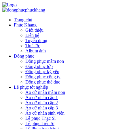
Trang chủ
Phúc Khang
Giới thiệu
Liên hệ
Tuyển dụng
Tin Tức
Album ảnh
Đồng phục
Đồng phục mầm non
Đồng phục lớp
Đồng phục kỷ yếu
Đồng phục công ty
Đồng phục thể dục
Lễ phục tốt nghiệp
Áo cử nhân mầm non
Áo cử nhân cấp 1
Áo cử nhân cấp 2
Áo cử nhân cấp 3
Áo cử nhân sinh viên
Lễ phục Thạc Sĩ
Lễ phục Tiến Sĩ
Lễ Phục trao bằng