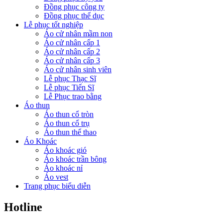
Đồng phục công ty
Đồng phục thể dục
Lễ phục tốt nghiệp
Áo cử nhân mầm non
Áo cử nhân cấp 1
Áo cử nhân cấp 2
Áo cử nhân cấp 3
Áo cử nhân sinh viên
Lễ phục Thạc Sĩ
Lễ phục Tiến Sĩ
Lễ Phục trao bằng
Áo thun
Áo thun cổ tròn
Áo thun cổ trụ
Áo thun thể thao
Áo Khoác
Áo khoác gió
Áo khoác trần bông
Áo khoác nỉ
Áo vest
Trang phục biểu diễn
Hotline