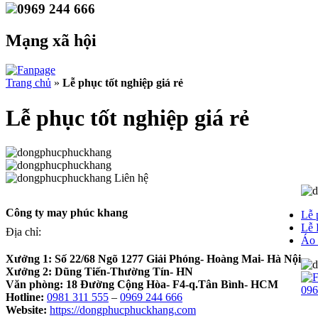
0969 244 666
Mạng xã hội
Trang chủ
»
Lễ phục tốt nghiệp giá rẻ
Lễ phục tốt nghiệp giá rẻ
Liên hệ
Công ty may phúc khang
Lễ 
Lễ 
Địa chỉ:
Áo 
Xưởng 1:
Số 22/68 Ngõ 1277 Giải Phóng- Hoàng Mai- Hà Nội
Xưởng 2:
Dũng Tiến-Thường Tín- HN
Văn phòng:
18 Đường Cộng Hòa- F4-q.Tân Bình- HCM
096
Hotline:
0981 311 555
–
0969 244 666
Website:
https://dongphucphuckhang.com