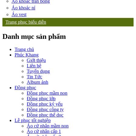
Áo khoác trần bông
Áo khoác nỉ
Áo vest
Trang phục biểu diễn
Danh mục sản phẩm
Trang chủ
Phúc Khang
Giới thiệu
Liên hệ
Tuyển dụng
Tin Tức
Album ảnh
Đồng phục
Đồng phục mầm non
Đồng phục lớp
Đồng phục kỷ yếu
Đồng phục công ty
Đồng phục thể dục
Lễ phục tốt nghiệp
Áo cử nhân mầm non
Áo cử nhân cấp 1