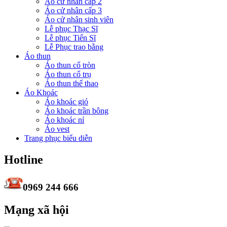
Áo cử nhân cấp 2
Áo cử nhân cấp 3
Áo cử nhân sinh viên
Lễ phục Thạc Sĩ
Lễ phục Tiến Sĩ
Lễ Phục trao bằng
Áo thun
Áo thun cổ tròn
Áo thun cổ trụ
Áo thun thể thao
Áo Khoác
Áo khoác gió
Áo khoác trần bông
Áo khoác nỉ
Áo vest
Trang phục biểu diễn
Hotline
0969 244 666
Mạng xã hội