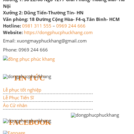
Nội
Xưởng 2:
Dũng Tiến-Thường Tín- HN
Văn phòng:
18 Đường Cộng Hòa- F4-q.Tân Bình- HCM
Hotline:
0981 311 555
–
0969 244 666
Website:
https://dongphucphuckhang.com
Email: xuongmayphuckhang@gmail.com
Phone: 0969 244 666
TIN TỨC
Lễ phục tốt nghiệp
Lễ Phục Tiến Sĩ
Áo Cử nhân
FACEBOOK