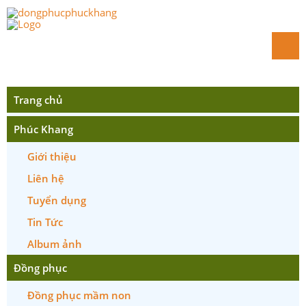
Trang chủ
Phúc Khang
Giới thiệu
Liên hệ
Tuyển dụng
Tin Tức
Album ảnh
Đồng phục
Đồng phục mầm non