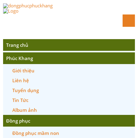
Trang chủ
Phúc Khang
Giới thiệu
Liên hệ
Tuyển dụng
Tin Tức
Album ảnh
Đồng phục
Đồng phục mầm non