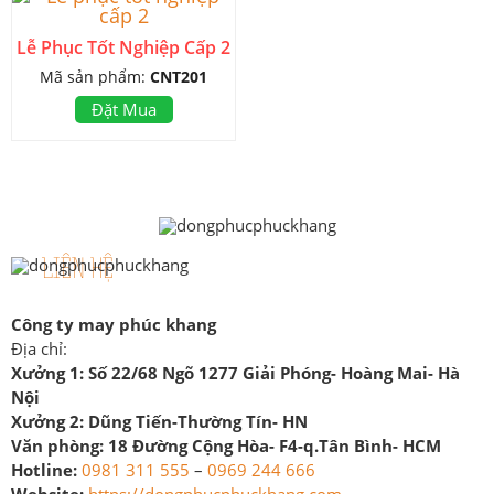
Lễ Phục Tốt Nghiệp Cấp 2
Mã sản phẩm:
CNT201
Đặt Mua
LIÊN HỆ
Công ty may phúc khang
Địa chỉ:
Xưởng 1:
Số 22/68 Ngõ 1277 Giải Phóng- Hoàng Mai- Hà
Nội
Xưởng 2:
Dũng Tiến-Thường Tín- HN
Văn phòng:
18 Đường Cộng Hòa- F4-q.Tân Bình- HCM
Hotline:
0981 311 555
–
0969 244 666
Website:
https://dongphucphuckhang.com