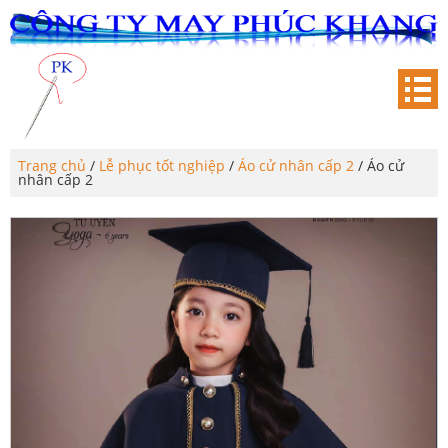
Trang chủ
/
Lễ phục tốt nghiệp
/
Áo cử nhân cấp 2
/ Áo cử
nhân cấp 2