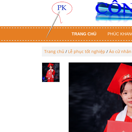
TRANG CHỦ
PHÚC KHAN
Trang chủ
/
Lễ phục tốt nghiệp
/
Áo cử nhân