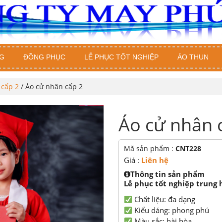
G
ĐỒNG PHỤC
LỄ PHỤC TỐT NGHIỆP
ÁO THUN
 cấp 2
/ Áo cử nhân cấp 2
Áo cử nhân 
Mã sản phẩm :
CNT228
Giá :
Liên hệ
Thông tin sản phẩm
Lễ phục tốt nghiệp trung 
Chất liệu: đa dạng
Kiểu dáng: phong phú
Màu sắc: hài hòa