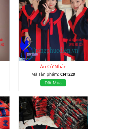
Áo Cử Nhân
Mã sản phẩm:
CNT229
Đặt Mua