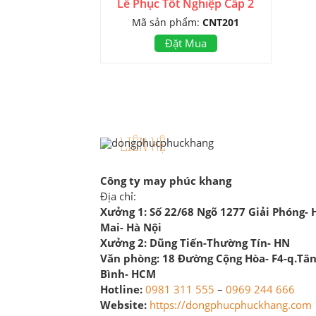
Lễ Phục Tốt Nghiệp Cấp 2
Mã sản phẩm:
CNT201
Đặt Mua
LIÊN HỆ
Công ty may phúc khang
Địa chỉ:
Xưởng 1:
Số 22/68 Ngõ 1277 Giải Phóng-
Mai- Hà Nội
Xưởng 2:
Dũng Tiến-Thường Tín- HN
Văn phòng:
18 Đường Cộng Hòa- F4-q.Tâ
Bình- HCM
Hotline:
0981 311 555
–
0969 244 666
Website:
https://dongphucphuckhang.com