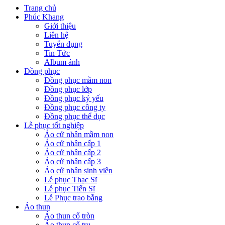
Trang chủ
Phúc Khang
Giới thiệu
Liên hệ
Tuyển dụng
Tin Tức
Album ảnh
Đồng phục
Đồng phục mầm non
Đồng phục lớp
Đồng phục kỷ yếu
Đồng phục công ty
Đồng phục thể dục
Lễ phục tốt nghiệp
Áo cử nhân mầm non
Áo cử nhân cấp 1
Áo cử nhân cấp 2
Áo cử nhân cấp 3
Áo cử nhân sinh viên
Lễ phục Thạc Sĩ
Lễ phục Tiến Sĩ
Lễ Phục trao bằng
Áo thun
Áo thun cổ tròn
Áo thun cổ trụ