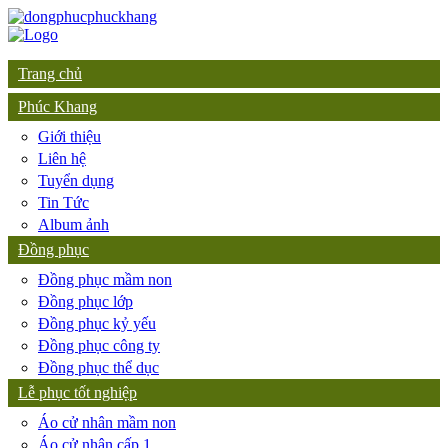
Trang chủ
Phúc Khang
Giới thiệu
Liên hệ
Tuyển dụng
Tin Tức
Album ảnh
Đồng phục
Đồng phục mầm non
Đồng phục lớp
Đồng phục kỷ yếu
Đồng phục công ty
Đồng phục thể dục
Lễ phục tốt nghiệp
Áo cử nhân mầm non
Áo cử nhân cấp 1