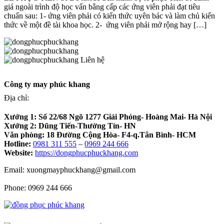
giá ngoài trình độ học vấn bằng cấp các ứng viên phải đạt tiêu
chuẩn sau: 1- ứng viên phải có kiến thức uyên bác và làm chủ kiến
thức về một đề tài khoa học. 2- ứng viên phải mở rộng hay […]
Liên hệ
Công ty may phúc khang
Địa chỉ:
Xưởng 1:
Số 22/68 Ngõ 1277 Giải Phóng- Hoàng Mai- Hà Nội
Xưởng 2:
Dũng Tiến-Thường Tín- HN
Văn phòng:
18 Đường Cộng Hòa- F4-q.Tân Bình- HCM
Hotline:
0981 311 555
–
0969 244 666
Website:
https://dongphucphuckhang.com
Email: xuongmayphuckhang@gmail.com
Phone: 0969 244 666