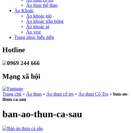
Áo thun thể thao
Áo Khoác
Áo khoác gió
Áo khoác trần bông
Áo khoác nỉ
Áo vest
Trang phục biểu diễn
Hotline
0969 244 666
Mạng xã hội
Trang chủ
»
Áo thun
»
Áo thun cổ trụ
»
Áo thun Cổ Trụ
»
ban-ao-
thun-ca-sau
ban-ao-thun-ca-sau