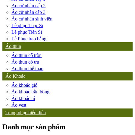
Áo cử nhân cấp 2
Áo cử nhân cấp 3
Áo cử nhân sinh viên
Lễ phục Thạc Sĩ
Lễ phục Tiến Sĩ
Lễ Phục trao bằng
Áo thun
Áo thun cổ tròn
Áo thun cổ trụ
Áo thun thể thao
Áo Khoác
Áo khoác gió
Áo khoác trần bông
Áo khoác nỉ
Áo vest
Trang phục biểu diễn
Danh mục sản phẩm